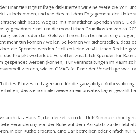
er Finanzierungsumfrage diskutierten wir eine Weile die Vor- un
ojekt zu bekommen, und wie dies mit dem Engagement der Unter
ahrscheinlich beste Weg ist, mit monatlichen Spenden von 5 € od
bassy gewidmet sind, um die monatlichen Grundkosten von ca. 200
ung leisten, oder das Geld wird monatlich bei ihnen eingezogen,
icht mehr tun können / wollen. So können wir sicherstellen, dass d
, aber die Spenden werden / sollten keine zusätzlichen Rechte g
ss das Projekt weiterlebt. Es sollten zusätzlich Spenden für Ba
rm gespendet werden (können). Für Veranstaltungen im Raum sollte
esammelt werden, wie im OMACafe. Einer der Vorschläge war u.a
n Teil des Platzes im Lagerraum für die ganzjährige Aufbewahrun
erhalten, das sie normalerweise an ein privates Lager gezahlt hä
ir auch das Haus D, das derzeit von der UdK Summerschool gen
rtete Veränderung von der Ruhe auf dem Parkplatz zu der lebhaf
n, in der Küche arbeiten, eine Bar betreiben oder einfach nur