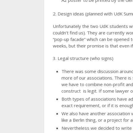
A2 poster to be printed by the Ge
2. Design ideas (planned with UdK Su
Unfortunately the two UdK students wh
couldn’t find us). They are currently w
“pop-up facade” which can be opened to 
weeks, but their promise is that even if
3. Legal structure (who signs)
There was some discussion around t
more of our associations. There is s
we have to combine non-profit and n
construct is legit. If some lawyer 
Both types of associations have ad
exact requirement, or if it is enough
We also have another association w
like a Berlin thing, or a project for 
Nevertheless we decided to write 