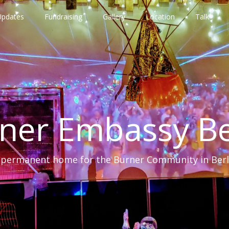
Updates
Fundraising
Gallery
Location
Talk
ner Embassy Be
 permanent home for the Burner Community in Berl