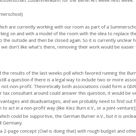
nossenschaft Zusammenkunft for the Berlin Art week next week.
mmerschool)
ich are currently working with our room as part of a Summersch
orking on and with a model of the room with the idea to replace 
the outside and then be closed again. So it is currently unclear h
 we don’t like what’s there, removing their work would be easier t
he results of the last weeks poll which favored running the Bur
till a question if there is a legal way to include two or more associ
ot-non-profit. Theoretically both associations could form a GbR, 
or tax consultant around could answer this question, it would be ve
vantages and disadvantages, and we probably need to find out fir
 to act in a non-profit way (like Kiez Burn e.V., or a joint-venture))
hich could be supportive, the German Burner e.V., but it is uncl
all Germany.
a 2-page concept (Owl is doing that) with rough budget and oth