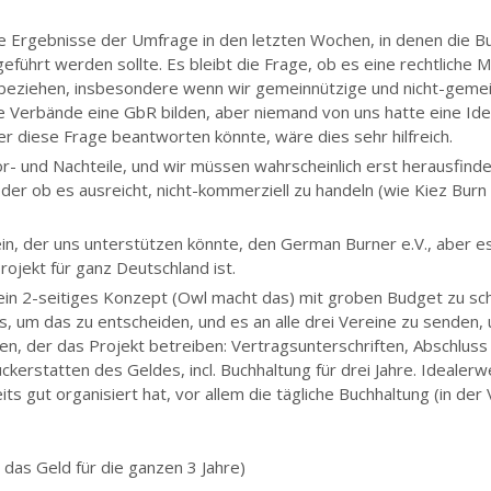
ie Ergebnisse der Umfrage in den letzten Wochen, in denen die 
ührt werden sollte. Es bleibt die Frage, ob es eine rechtliche M
ubeziehen, insbesondere wenn wir gemeinnützige und nicht-gemei
Verbände eine GbR bilden, aber niemand von uns hatte eine Idee,
r diese Frage beantworten könnte, wäre dies sehr hilfreich.
- und Nachteile, und wir müssen wahrscheinlich erst herausfinde
 ob es ausreicht, nicht-kommerziell zu handeln (wie Kiez Burn e
n, der uns unterstützen könnte, den German Burner e.V., aber es
rojekt für ganz Deutschland ist.
 ein 2-seitiges Konzept (Owl macht das) mit groben Budget zu sch
, um das zu entscheiden, und es an alle drei Vereine zu senden,
igen, der das Projekt betreiben: Vertragsunterschriften, Abschlus
ückerstatten des Geldes, incl. Buchhaltung für drei Jahre. Idealer
ts gut organisiert hat, vor allem die tägliche Buchhaltung (in der
das Geld für die ganzen 3 Jahre)