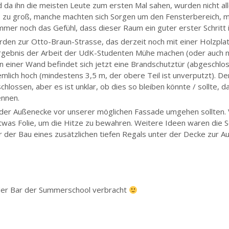
da ihn die meisten Leute zum ersten Mal sahen, wurden nicht alle
dere zu groß, manche machten sich Sorgen um den Fensterbereich, 
mmer noch das Gefühl, dass dieser Raum ein guter erster Schritt
den zur Otto-Braun-Strasse, das derzeit noch mit einer Holzplatt
rgebnis der Arbeit der UdK-Studenten Mühe machen (oder auch nich
n einer Wand befindet sich jetzt eine Brandschutztür (abgeschlos
iemlich hoch (mindestens 3,5 m, der obere Teil ist unverputzt). D
chlossen, aber es ist unklar, ob dies so bleiben könnte / sollte,
ennen.
t der Außenecke vor unserer möglichen Fassade umgehen sollten. Vi
 etwas Folie, um die Hitze zu bewahren. Weitere Ideen waren die 
 der Bau eines zusätzlichen tiefen Regals unter der Decke zur 
 der Bar der Summerschool verbracht