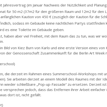
 Jahresvertrag (im Januar Nachweis der Nützlichkeit und Planung f
nat für 50 m2 (37m2 für den größeren Raum und 12m2 für den L
nfänglichen Kaution von 450 € (zuzüglich der Kaution für die Schl
indlich, sodass im Gebäude keine nächtlichen Partys stattfinden 
ird es eine Toilette im Gebäude geben.
st, haben aber viel Freiheit, mit dem Raum das zu tun, was wir wo
in.
in Bild von Kiez Burn von Karlo und eine erste Version eines vo
s von der Genossenschaft Zusammenkunft für die Berlin Art Week 
erschool)
nen, die derzeit im Rahmen eines Summerschool-Workshops mit u
den). Sie arbeiten derzeit an einem Modell des Raumes mit der I
nn wieder schließbare „Pop-up-Fassade“ zu ersetzen. Derzeit ist
e versprechen jedoch, dass das Entfernen ihrer Arbeit einfacher
s dort ist, nicht gefällt.
t)