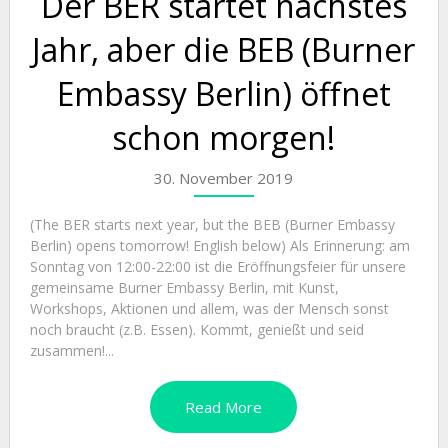
Der BER startet nächstes
Jahr, aber die BEB (Burner
Embassy Berlin) öffnet
schon morgen!
30. November 2019
(The BER starts next year, but the BEB (Burner Embassy
Berlin) opens tomorrow! English below) Als Erinnerung: am
Sonntag von 12:00-22:00 ist die Eröffnungsfeier für unsere
gemeinsame Burner Embassy Berlin, mit Kunst,
Workshops, Aktionen und allem, was der Mensch sonst
noch braucht (z.B. Essen). Kommt, genießt und seid
zusammen!...
Read More