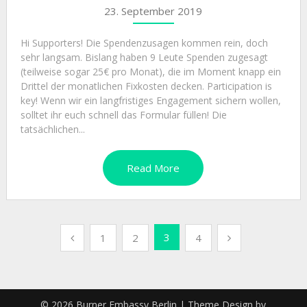
23. September 2019
Hi Supporters! Die Spendenzusagen kommen rein, doch
sehr langsam. Bislang haben 9 Leute Spenden zugesagt
(teilweise sogar 25€ pro Monat), die im Moment knapp ein
Drittel der monatlichen Fixkosten decken. Participation is
key! Wenn wir ein langfristiges Engagement sichern wollen,
solltet ihr euch schnell das Formular füllen! Die
tatsächlichen...
Read More
Seitennummerierung
3
1
2
4
der
Beiträge
© 2026 Burner Embassy Berlin
| Theme Design by