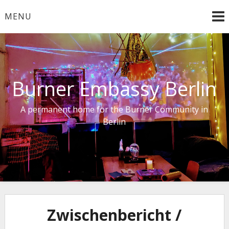
Skip
MENU
to
content
Burner Embassy Berlin
A permanent home for the Burner Community in
Berlin
Zwischenbericht /