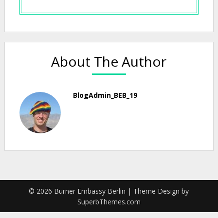
About The Author
BlogAdmin_BEB_19
© 2026 Burner Embassy Berlin
| Theme Design by
SuperbThemes.com