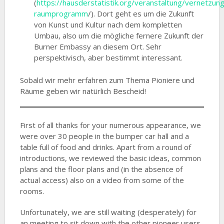
(
https://hausderstatistik.org/veranstaltung/vernetzun
raumprogramm
/). Dort geht es um die Zukunft
von Kunst und Kultur nach dem kompletten
Umbau, also um die mögliche fernere Zukunft der
Burner Embassy an diesem Ort. Sehr
perspektivisch, aber bestimmt interessant.
Sobald wir mehr erfahren zum Thema Pioniere und
Räume geben wir natürlich Bescheid!
First of all thanks for your numerous appearance, we
were over 30 people in the bumper car hall and a
table full of food and drinks. Apart from a round of
introductions, we reviewed the basic ideas, common
plans and the floor plans and (in the absence of
actual access) also on a video from some of the
rooms.
Unfortunately, we are still waiting (desperately) for
an meeting to sit down with the other pioneer users